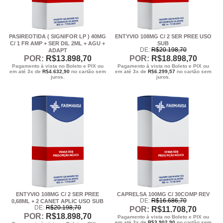
PASIREOTIDA ( SIGNIFOR LP ) 40MG
ENTYVIO 108MG C/ 2 SER PREE USO
C/ 1 FR AMP + SER DIL 2ML + AGU +
SUB
DE:
R$
20.198
,70
ADAPT
POR:
R$
13.898
,70
POR:
R$
18.898
,70
Pagamento à vista no Boleto e PIX ou
Pagamento à vista no Boleto e PIX ou
em até 3x de
R$
4.632,90
no cartão sem
em até 3x de
R$
6.299,57
no cartão sem
juros.
juros.
ENTYVIO 108MG C/ 2 SER PREE
CAPRELSA 100MG C/ 30COMP REV
DE:
R$
16.686
,70
0,68ML + 2 CANET APLIC USO SUB
DE:
R$
20.198
,70
POR:
R$
11.708
,70
POR:
R$
18.898
,70
Pagamento à vista no Boleto e PIX ou
em até 3x de
R$
3.902,90
no cartão sem