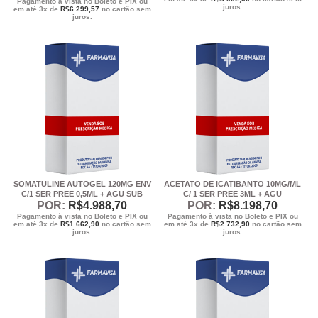
Pagamento à vista no Boleto e PIX ou
juros.
em até 3x de
R$
6.299,57
no cartão sem
juros.
SOMATULINE AUTOGEL 120MG ENV
ACETATO DE ICATIBANTO 10MG/ML
C/1 SER PREE 0,5ML + AGU SUB
C/ 1 SER PREE 3ML + AGU
POR:
R$
4.988
,70
POR:
R$
8.198
,70
Pagamento à vista no Boleto e PIX ou
Pagamento à vista no Boleto e PIX ou
em até 3x de
R$
1.662,90
no cartão sem
em até 3x de
R$
2.732,90
no cartão sem
juros.
juros.