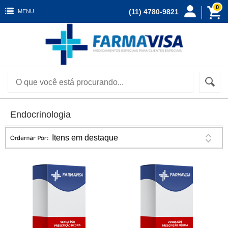
0
(11) 4780-9821
MENU
Endocrinologia