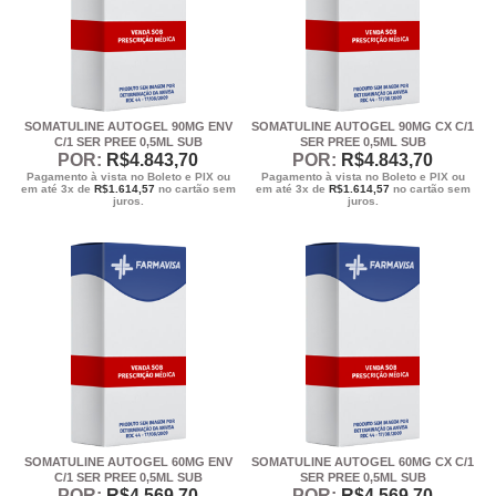
SOMATULINE AUTOGEL 90MG ENV
SOMATULINE AUTOGEL 90MG CX C/1
C/1 SER PREE 0,5ML SUB
SER PREE 0,5ML SUB
POR:
R$
4.843
,70
POR:
R$
4.843
,70
Pagamento à vista no Boleto e PIX ou
Pagamento à vista no Boleto e PIX ou
em até 3x de
R$
1.614,57
no cartão sem
em até 3x de
R$
1.614,57
no cartão sem
juros.
juros.
SOMATULINE AUTOGEL 60MG ENV
SOMATULINE AUTOGEL 60MG CX C/1
C/1 SER PREE 0,5ML SUB
SER PREE 0,5ML SUB
POR:
R$
4.569
,70
POR:
R$
4.569
,70