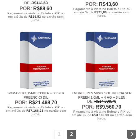
DE:
R$
118
,60
POR:
R$
43
,60
POR:
R$
88
,60
Pagamento à vista no Boleto e PIX ou
em até 3x de
R$
21,80
no cartão sem
Pagamento à vista no Boleto e PIX ou
juros.
em até 3x de
R$
29,53
no cartão sem
juros.
SOMAVERT 15MG C/30FA + 30 SER
ENBREL PFS 50MG SOL.INJ C/4 SER
PREENC C/ DIL
PREEN 1,0ML + 4 AG + 8 LEN
DE:
R$
14.998
,70
POR:
R$
21.498
,70
POR:
R$
9.560
,70
Pagamento à vista no Boleto e PIX ou
em até 3x de
R$
7.166,23
no cartão sem
Pagamento à vista no Boleto e PIX ou
juros.
em até 3x de
R$
3.186,90
no cartão sem
juros.
1
2