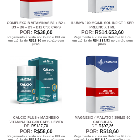
COMPLEXO B VITAMINAS B1 + B2 +
ILUMYA 100 MG/ML SOL INJ CT 1 SER
B3 + B6 + B9 + B12 C/30 CAPS
PREENC X 1 ML
POR:
R$
38
,60
POR:
R$
14.653
,60
Pagamento à vista no Boleto e PIX ou
Pagamento à vista no Boleto e PIX ou
em até 3x de
R$
19,30
no cartão sem
em até 3x de
R$
4.884,53
no cartão sem
juros.
juros.
CALCIO PLUS + MAGNESIO
MAGNESIO ( MALATO ) 350MG 60
VITAMINA D3 C/60 CAPS, LEVITA
CAPSULAS
DE:
R$
187
,70
DE:
R$
97
,26
POR:
R$
58
,60
POR:
R$
18
,60
Pagamento à vista no Boleto e PIX ou
Pagamento à vista no Boleto e PIX ou
em até 3x de
R$
19,53
no cartão sem
em até 3x de
R$
18,60
no cartão sem