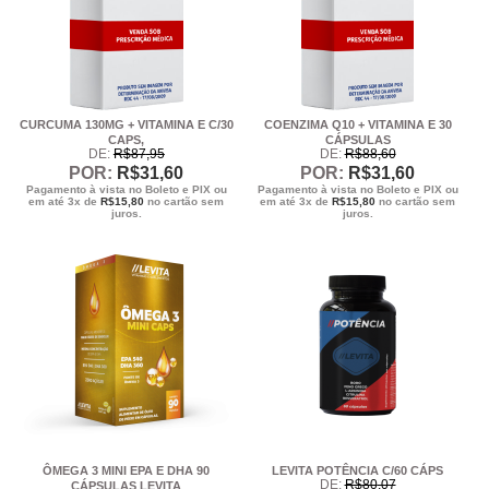
CURCUMA 130MG + VITAMINA E C/30
COENZIMA Q10 + VITAMINA E 30
CAPS,
CÁPSULAS
DE:
R$
87
,95
DE:
R$
88
,60
POR:
R$
31
,60
POR:
R$
31
,60
Pagamento à vista no Boleto e PIX ou
Pagamento à vista no Boleto e PIX ou
em até 3x de
R$
15,80
no cartão sem
em até 3x de
R$
15,80
no cartão sem
juros.
juros.
ÔMEGA 3 MINI EPA E DHA 90
LEVITA POTÊNCIA C/60 CÁPS
DE:
R$
80
,07
CÁPSULAS LEVITA