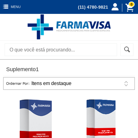
0
(11) 4780-9821
MENU
Suplemento1