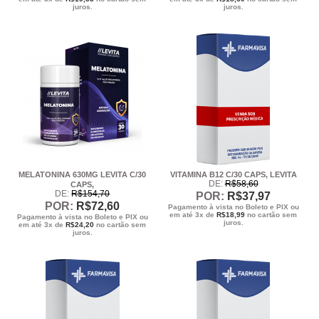
juros.
juros.
MELATONINA 630MG LEVITA C/30
VITAMINA B12 C/30 CAPS, LEVITA
DE:
R$
58
,60
CAPS,
DE:
R$
154
,70
POR:
R$
37
,97
POR:
R$
72
,60
Pagamento à vista no Boleto e PIX ou
em até 3x de
R$
18,99
no cartão sem
Pagamento à vista no Boleto e PIX ou
juros.
em até 3x de
R$
24,20
no cartão sem
juros.