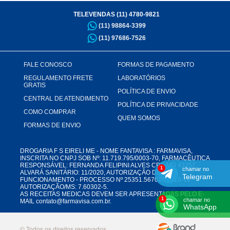
TELEVENDAS (11) 4780-9821
(11) 98864-3399
(11) 97686-7526
FALE CONOSCO
FORMAS DE PAGAMENTO
REGULAMENTO FRETE
LABORATÓRIOS
GRATIS
POLÍTICA DE ENVIO
CENTRAL DE ATENDIMENTO
POLÍTICA DE PRIVACIDADE
COMO COMPRAR
QUEM SOMOS
FORMAS DE ENVIO
DROGARIA F S EIRELI ME - NOME FANTAVISA : FARMAVISA,
INSCRITA NO CNPJ SOB Nº: 11.719.795/0003-70, FARMACÊUTICA
RESPONSÁVEL: FERNANDA FELIPINI ALVES CRF-MG 43257,
chamar no
ALVARÁ SANITÁRIO: 11/2020, AUTORIZAÇÃO DE
Telegram
FUNCIONAMENTO - PROCESSO Nº 25351.567019/2018-10
AUTORIZAÇÃO/MS: 7.60302-5.
AS RECEITAS MEDICAS DEVEM SER APRESENTADAS PELO E-
chamar no
MAIL contato@farmavisa.com.br.
WhatsApp
© Todos os direitos reservados.