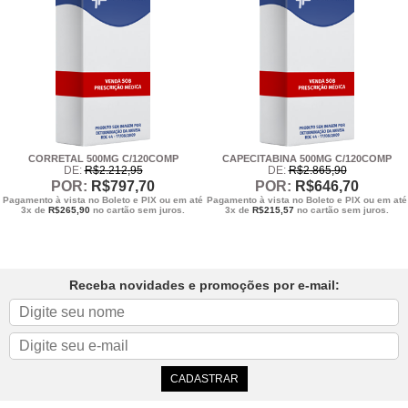
CORRETAL 500MG C/120COMP
CAPECITABINA 500MG C/120COMP
DE:
R$
2.212
,95
DE:
R$
2.865
,90
POR:
R$
797
,70
POR:
R$
646
,70
Pagamento à vista no Boleto e PIX ou em até
Pagamento à vista no Boleto e PIX ou em até
3x de
R$
265,90
no cartão sem juros.
3x de
R$
215,57
no cartão sem juros.
Receba novidades e promoções por e-mail: