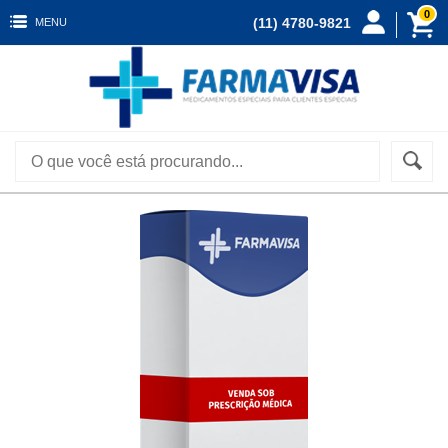
0
(11) 4780-9821
MENU