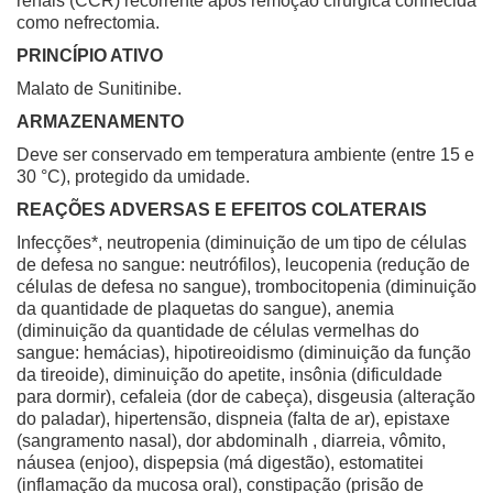
renais (CCR) recorrente após remoção cirúrgica conhecida
como nefrectomia.
PRINCÍPIO ATIVO
Malato de Sunitinibe.
ARMAZENAMENTO
Deve ser conservado em temperatura ambiente (entre 15 e
30 °C), protegido da umidade.
REAÇÕES ADVERSAS E EFEITOS COLATERAIS
Infecções*, neutropenia (diminuição de um tipo de células
de defesa no sangue: neutrófilos), leucopenia (redução de
células de defesa no sangue), trombocitopenia (diminuição
da quantidade de plaquetas do sangue), anemia
(diminuição da quantidade de células vermelhas do
sangue: hemácias), hipotireoidismo (diminuição da função
da tireoide), diminuição do apetite, insônia (dificuldade
para dormir), cefaleia (dor de cabeça), disgeusia (alteração
do paladar), hipertensão, dispneia (falta de ar), epistaxe
(sangramento nasal), dor abdominalh , diarreia, vômito,
náusea (enjoo), dispepsia (má digestão), estomatitei
(inflamação da mucosa oral), constipação (prisão de