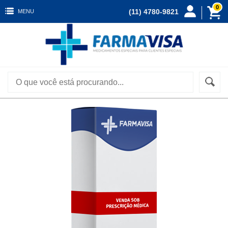
0
(11) 4780-9821
MENU