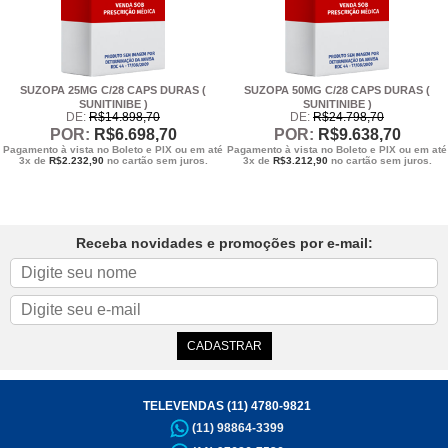
SUZOPA 25MG C/28 CAPS DURAS (
SUZOPA 50MG C/28 CAPS DURAS (
SUNITINIBE )
SUNITINIBE )
DE:
R$
14.898
,70
DE:
R$
24.798
,70
POR:
R$
6.698
,70
POR:
R$
9.638
,70
Pagamento à vista no Boleto e PIX ou em até
Pagamento à vista no Boleto e PIX ou em até
3x de
R$
2.232,90
no cartão sem juros.
3x de
R$
3.212,90
no cartão sem juros.
Receba novidades e promoções por e-mail:
TELEVENDAS (11) 4780-9821
(11) 98864-3399